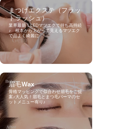
まつげエクステ（フラッ
トラッシュ）
業界最新！LEDマツエクで持ち高持続
♪ 根本から上がって見えるマツエク
で品よく綺麗に
眉毛Wax
骨格マッピングで似合わせ眉毛をご提
案♪大人気！眉毛とまつ毛パーマのセ
ットメニュー有り♪