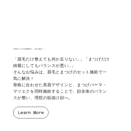
① 眉毛 × まつげの同時施術で、一気に垢抜け！
「眉毛だけ整えても何か足りない…」「まつげだけ
綺麗にしてもバランスが悪い…」
そんなお悩みは、眉毛とまつげのセット施術で一
気に解決！
骨格に合わせた美眉デザインと、まつげパーマ・
マツエクを同時施術することで、顔全体のバラン
スが整い、理想の垢抜け顔へ。
Learn More