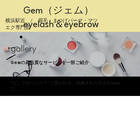
Gem（ジェム）
横浜駅近 / 眉毛・まつげパーマ・マツ
eyelash＆eyebrow
エク専門店
​gallery
Gemの高品質なサービスを一部ご紹介
“どこでやったの？”と聞かれる、洗練された目元をGem
で。